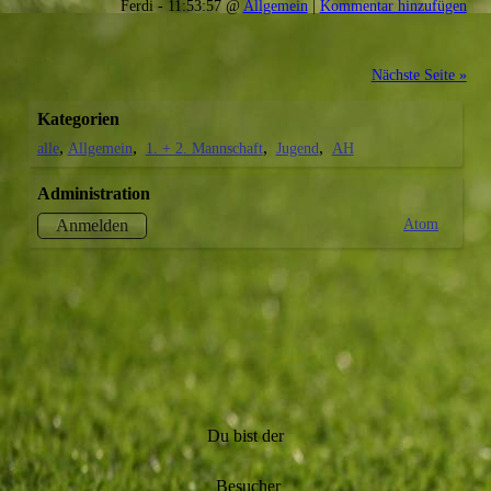
Ferdi - 11:53:57 @
Allgemein
|
Kommentar hinzufügen
Nächste Seite »
Kategorien
alle
Allgemein
1. + 2. Mannschaft
Jugend
AH
Administration
Atom
Anmelden
Du bist der
Besucher