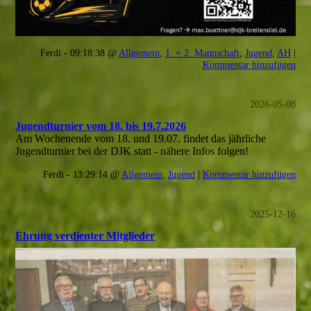
Ferdi - 09:18:38 @
Allgemein
,
1. + 2. Mannschaft
,
Jugend
,
AH
|
Kommentar hinzufügen
2026-05-08
Jugendturnier vom 18. bis 19.7.2026
Am Wochenende vom 18. und 19.07. findet das jährliche
Jugendturnier bei der DJK statt - nähere Infos folgen!
Ferdi - 13:29:14 @
Allgemein
,
Jugend
|
Kommentar hinzufügen
2025-12-16
Ehrung verdienter Mitglieder