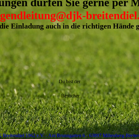
ungen dürfen Sie gerne per M
gendleitung@djk-breitendiel
die Einladung auch in die richtigen Hände g
Du bist der
Besucher
 Breitendiel 1962 e.V. - Am Brunngarten 6 - 63897 Miltenberg-Breiten