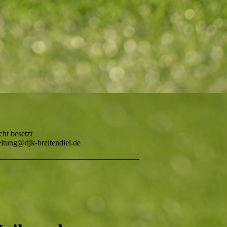
cht besetzt
itung@djk-breitendiel.de