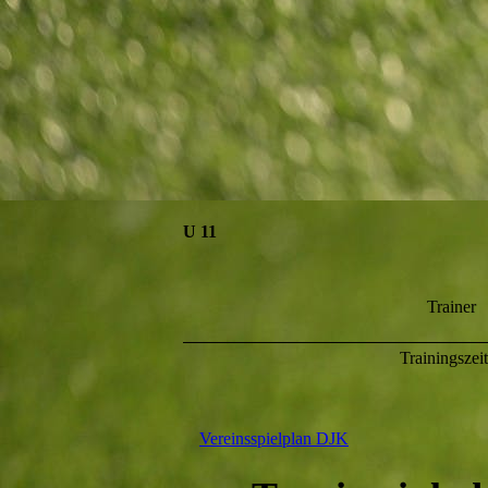
U 11
Trainer
Trainingszei
Vereinsspielplan DJK