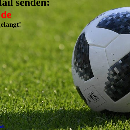
ail senden:
.de
elangt!
diel