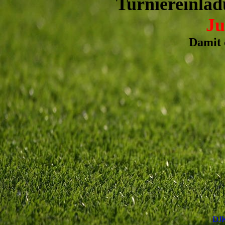
Turniereinlad
Ju
Damit 
DJK